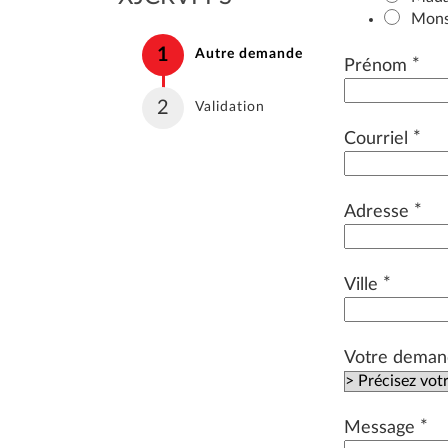
Mons
1
(étape courante)
Autre demande
*
Prénom
2
Validation
*
Courriel
*
Adresse
*
Ville
Votre deman
*
Message