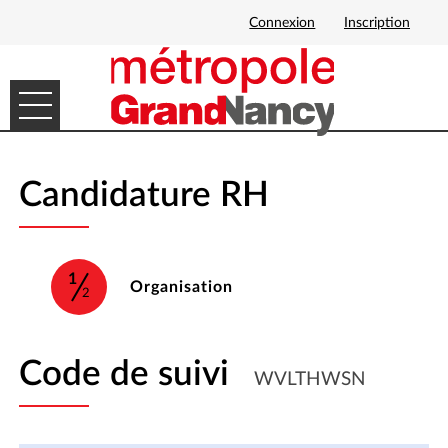
Connexion
Inscription
Ouvrir le menu
DÉMARCHES EN LIGNE
Candidature RH
MES DEMANDES
1
(étape courante)
Organisation
2
Code de suivi
WVLTHWSN